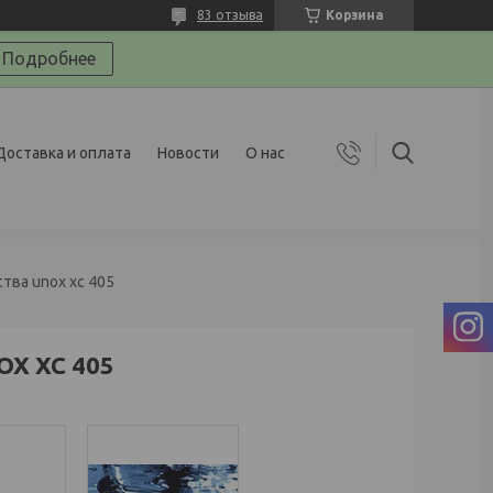
83 отзыва
Корзина
Подробнее
Доставка и оплата
Новости
О нас
ва unox xc 405
OX XC 405