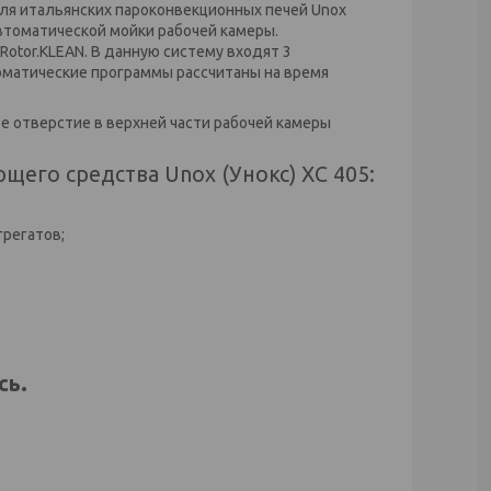
для итальянских пароконвекционных печей Unox
автоматической мойки рабочей камеры.
otor.KLEAN. В данную систему входят 3
оматические программы рассчитаны на время
 отверстие в верхней части рабочей камеры
его средства Unox (Унокс) XC 405:
грегатов;
сь.