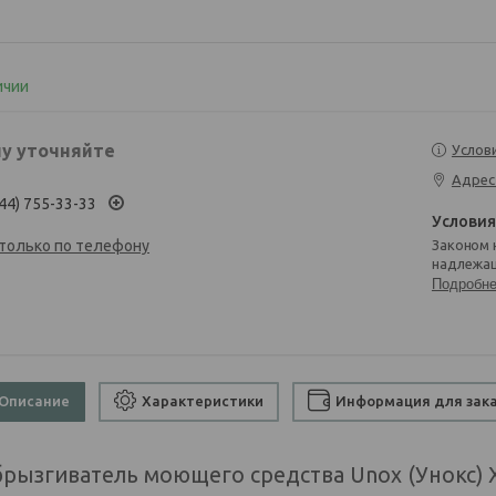
ичии
у уточняйте
Услов
Адрес
44) 755-33-33
 только по телефону
Законом не предусмотрен возврат и обмен данного товара
надлежащ
Подробн
Описание
Характеристики
Информация для зак
брызгиватель моющего средства Unox (Унокс) X