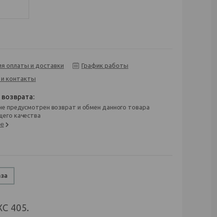
ия оплаты и доставки
График работы
 и контакты
его качества
ее
аза
C 405.