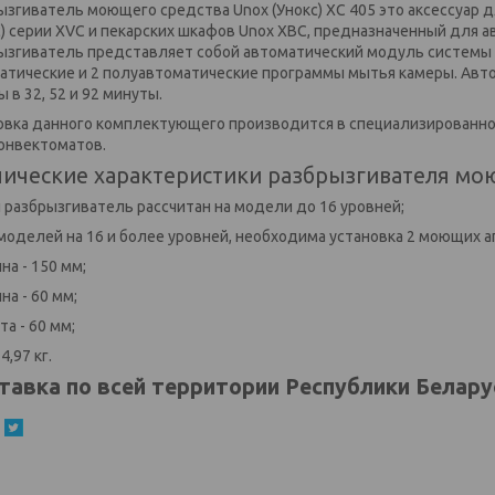
ызгиватель моющего средства Unox (Унокс) XC 405 это аксессуар 
с) серии XVC и пекарских шкафов Unox XBC, предназначенный для 
ызгиватель представляет собой автоматический модуль системы R
атические и 2 полуавтоматические программы мытья камеры. Авт
 в 32, 52 и 92 минуты.
овка данного комплектующего производится в специализированное
онвектоматов.
нические характеристики разбрызгивателя моющ
н разбрызгиватель рассчитан на модели до 16 уровней;
 моделей на 16 и более уровней, необходима установка 2 моющих а
на - 150 мм;
на - 60 мм;
та - 60 мм;
 4,97 кг.
тавка по всей территории Республики Белару