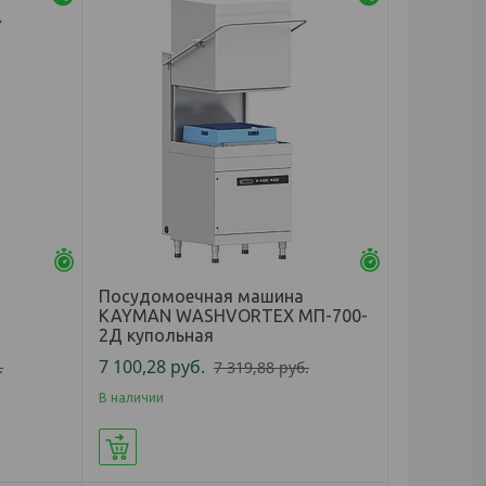
Осталось 25 дней
Осталось 25 д
Посудомоечная машина
KAYMAN WASHVORTEX МП-700-
2Д купольная
7 100,28
руб.
.
7 319,88
руб.
В наличии
Купить