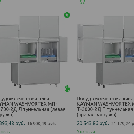
Купить
Купить
-3%
Осталось 25 дней
судомоечная машина
Посудомоечная машина
YMAN WASHVORTEX МП-
KAYMAN WASHVORTEX 
1700-2Д Л туннельная (левая
Т-2000-2Д П туннельная
рузка)
(правая загрузка)
 393,48
руб.
20 543,86
руб.
16 900,49
руб.
21 179,24
р
аличии
В наличии