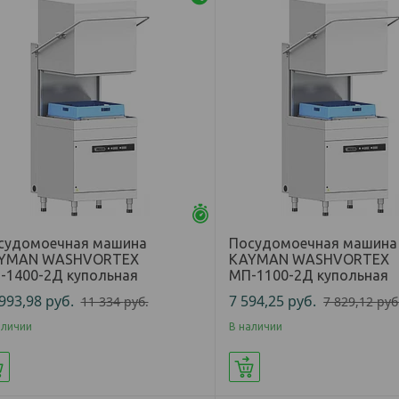
Осталось 25 дней
судомоечная машина
Посудомоечная машина
YMAN WASHVORTEX
KAYMAN WASHVORTEX
-1400-2Д купольная
МП-1100-2Д купольная
 993,98
руб.
7 594,25
руб.
11 334
руб.
7 829,12
руб
аличии
В наличии
Купить
Купить