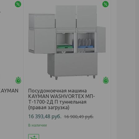
-3%
-3%
Осталось 25 дней
Осталось 25 д
 KAYMAN
Посудомоечная машина
KAYMAN WASHVORTEX МП-
Т-1700-2Д П туннельная
(правая загрузка)
16 393,48
руб.
16 900,49
руб.
В наличии