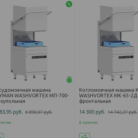
-3%
Осталось 25 дней
судомоечная машина
Котломоечная машина
YMAN WASHVORTEX МП-700-
WASHVORTEX МК-65-2Д
 купольная
фронтальная
683,95
руб.
14 300
руб.
6 890,67
руб.
14 742,27
руб.
аличии
В наличии