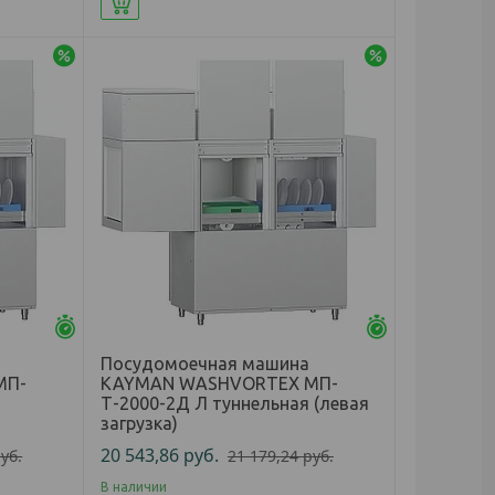
Купить
-3%
-3%
Осталось 25 дней
Осталось 25 д
Посудомоечная машина
МП-
KAYMAN WASHVORTEX МП-
Т-2000-2Д Л туннельная (левая
загрузка)
20 543,86
руб.
уб.
21 179,24
руб.
В наличии