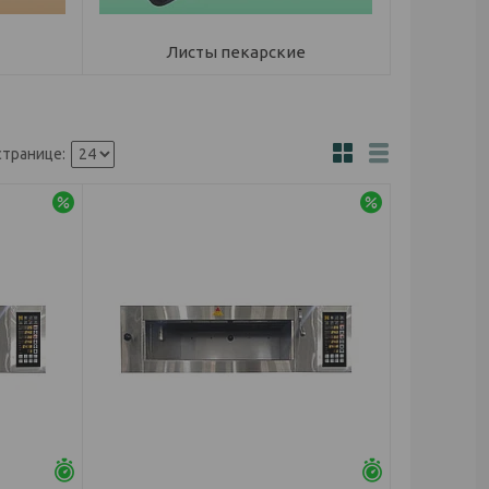
Листы пекарские
-5%
-5%
Осталось 25 дней
Осталось 25 д