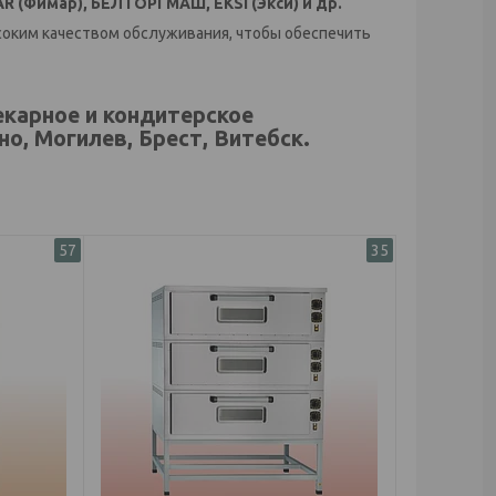
MAR (Фимар), БЕЛТОРГМАШ, EKSI (Экси) и др.
соким качеством обслуживания, чтобы обеспечить
екарное и кондитерское
о, Могилев, Брест, Витебск.
57
35