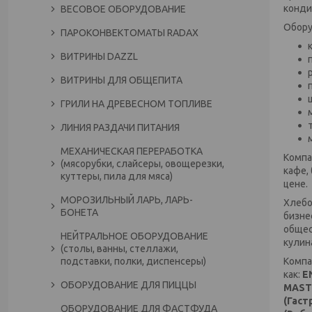
конди
ВЕСОВОЕ ОБОРУДОВАНИЕ
Обору
ПАРОКОНВЕКТОМАТЫ RADAX
ВИТРИНЫ DAZZL
ВИТРИНЫ ДЛЯ ОБЩЕПИТА
ГРИЛИ НА ДРЕВЕСНОМ ТОПЛИВЕ
ЛИНИЯ РАЗДАЧИ ПИТАНИЯ
МЕХАНИЧЕСКАЯ ПЕРЕРАБОТКА
Компа
(мясорубки, слайсеры, овощерезки,
кафе,
куттеры, пила для мяса)
цене.
МОРОЗИЛЬНЫЙ ЛАРЬ, ЛАРЬ-
Хлебо
БОНЕТА
бизне
общес
НЕЙТРАЛЬНОЕ ОБОРУДОВАНИЕ
кулин
(столы, ванны, стеллажи,
подставки, полки, диспенсеры)
Компа
как:
E
ОБОРУДОВАНИЕ ДЛЯ ПИЦЦЫ
MASTE
(Гаст
ОБОРУДОВАНИЕ ДЛЯ ФАСТФУДА