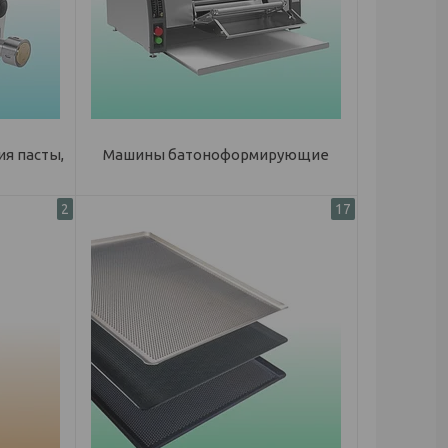
я пасты,
Машины батоноформирующие
2
17