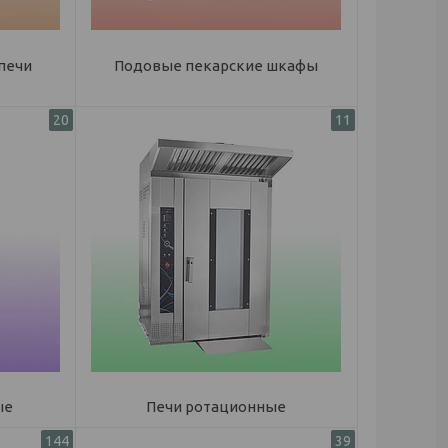
печи
Подовые пекарские шкафы
20
11
ые
Печи ротационные
144
39