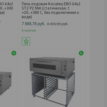
BO 64x2
Печь подовая Kocateq EBO 64x2
0...+300
ST2 P2 NW (статическая, t
де)
+20...+380 С, без подключения к
воде)
.
7 888,78
руб.
8 303,98
руб.
В наличии
Купить
-5%
-5%