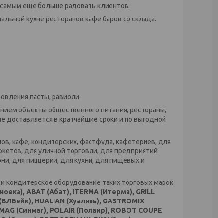
 самым еще больше радовать клиентов.
льной кухне ресторанов кафе баров со склада:
овления пасты, равиоли
нием объекты общественного питания, рестораны,
ие доставляется в кратчайшие сроки и по выгодной
ов, кафе, кондитерских, фастфуда, кафетериев, для
аркетов, для уличной торговли, для предприятий
ни, для пиццерии, для кухни, для пищевых и
и кондитерское оборудование таких торговых марок
оека), ABAT (Абат), ITERMA (Итерма), GRILL
 (ВЛБейк), HUALIAN (Хуалянь), GASTROMIX
INMAG (Синмаг), POLAIR (Полаир), ROBOT COUPE