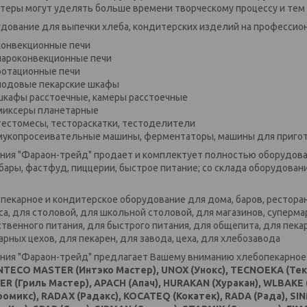
теры могут уделять больше времени творческому процессу и тем
дование для выпечки хлеба, кондитерских изделий на профессиона
конвекционные печи
пароконвекционные печи
ротационные печи
подовые пекарские шкафы
шкафы расстоечные, камеры расстоечные
миксеры планетарные
тестомесы, тестораскатки, тестоделители
мукопросеивательные машины, ферментаторы, машины для пригот
ния "Фараон-трейд" продает и комплектует полностью оборудова
 бары, фастфуд, пиццерии, быстрое питание; со склада оборудован
пекарное и кондитерское оборудование для дома, баров, ресторан
са, для столовой, для школьной столовой, для магазинов, суперм
твенного питания, для быстрого питания, для общепита, для пекар
арных цехов, для пекарен, для завода, цеха, для хлебозавода
ния "Фараон-трейд" предлагает Вашему вниманию хлебопекарное 
NTECO MASTER (Интэко Мастер), UNOX (Унокс), TECNOEKA (Текн
R (Гриль Мастер), APACH (Апач), HURAKAN (Хуракан), WLBAKE
ромикс), RADAX (Радакс), KOCATEQ (Кокатек), RADA (Рада), S