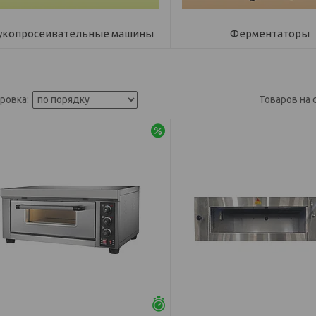
укопросеивательные машины
Ферментаторы
-5%
Осталось 25 дней