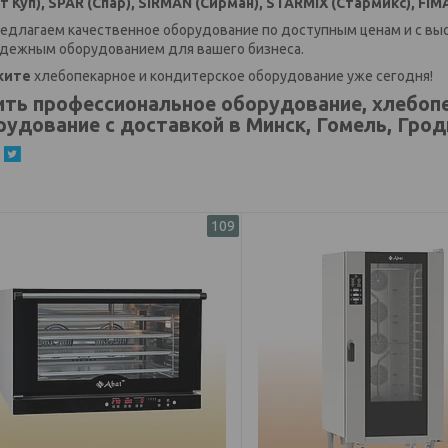
т Куп), SPAR (Спар), SIRMAN (Сирман), STARMIX (Стармикс), FI
едлагаем качественное оборудование по доступным ценам и с вы
адежным оборудованием для вашего бизнеса.
жите
хлебопекарное и кондитерское оборудование уже сегодня!
ить профессиональное оборудование, хлебоп
рудование с доставкой в Минск, Гомель, Гродн
109