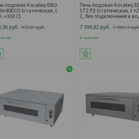
чь подовая Kocateq EBO
Печь подовая Kocateq E
0x40ECO (статическая, t
ST2 P2 (статическая, t +2
...+350 С)
С, без подключения к во
4,36
руб.
7 396,82
руб.
973,01
руб.
7 786,13
руб
аличии
В наличии
Купить
Купить
-5%