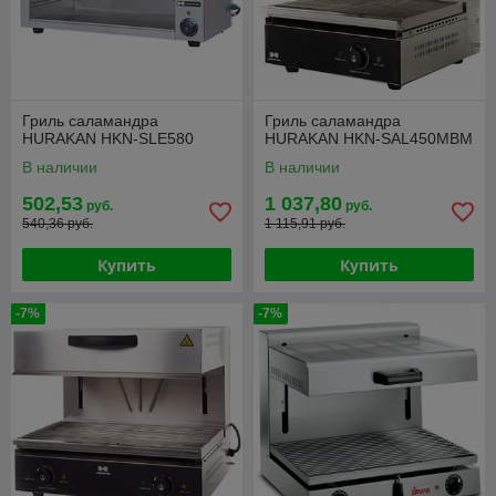
Гриль саламандра
Гриль саламандра
HURAKAN HKN-SLE580
HURAKAN HKN-SAL450MBM
В наличии
В наличии
502,53
1 037,80
руб.
руб.
540,36 руб.
1 115,91 руб.
Купить
Купить
-7%
-7%