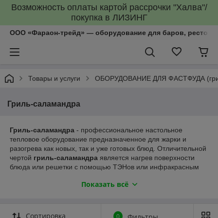
Возможность оплаты картой рассрочки "Халва"/
покупка в ЛИЗИНГ
ООО «Фараон-трейд»‎ — оборудование для баров, рестора
Товары и услуги
ОБОРУДОВАНИЕ ДЛЯ ФАСТФУДА (грили
Гриль-саламандра
Гриль-саламандра
- профессиональное настольное
тепловое оборудование предназначенное для жарки и
разогрева как новых, так и уже готовых блюд. Отличительной
чертой
гриль-саламандра
является нагрев поверхности
блюда или решетки с помощью ТЭНов или инфракрасным
излучением. Основное различие между грилями данного
Показать всё
типа в панели управления (которая может быть
механического или электронного типа), подвижности верхней
части (модели с подвижным и неподвижным модулем).
Сортировка
0
Фильтры
Компания "Фараон-трейд" продает и комплектует полностью