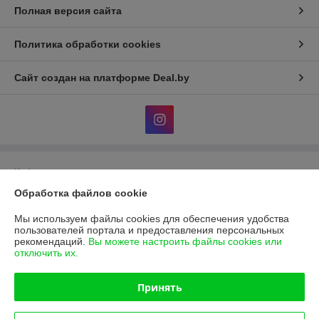
Полная версия сайта
Политика обработки cookies
Сайт создан на платформе Deal.by
Информация для покупателя
Обработка файлов cookie
Юридическое лицо:
Общество с ограниченной ответственностью
"Фараон-трейд"
246144, г. Гомель, ул. Гагарина, 49
Мы используем файлы cookies для обеспечения удобства
пользователей портала и предоставления персональных
Регистрационный номер ЕГР: 490439713
рекомендаций.
Вы можете настроить файлы cookies или
отключить их.
УНП: 490439713
Регистрационный орган: Гомельский Городской Исполнительный
Принять
Комитет
Дата регистрации компании: 28.09.2009