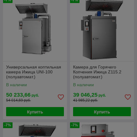
-7%
-7%
ИЖИЦА с доставкой в Минск, Гомель,
Гродно, Могилев, Брест, Витебск.
Универсальная коптильная
Камера для Горячего
камера Ижица UNI-100
Копчения Ижица Z115.2
(полуавтомат.)
(полуавтомат.)
В наличии
В наличии
50 233,66
39 046,25
руб.
руб.
54 014,69 руб.
41 985,22 руб.
Купить
Купить
-7%
-7%