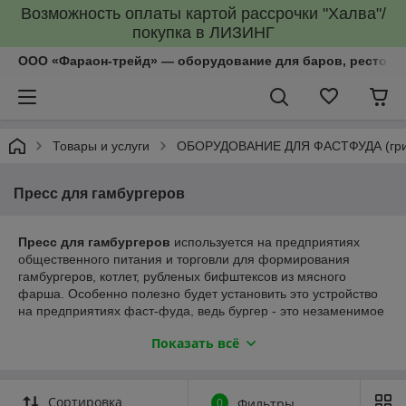
Возможность оплаты картой рассрочки "Халва"/
покупка в ЛИЗИНГ
ООО «Фараон-трейд»‎ — оборудование для баров, рестора
Товары и услуги
ОБОРУДОВАНИЕ ДЛЯ ФАСТФУДА (грили
Пресс для гамбургеров
Пресс для гамбургеров
используется на предприятиях
общественного питания и торговли для формирования
гамбургеров, котлет, рубленых бифштексов из мясного
фарша. Особенно полезно будет установить это устройство
на предприятиях фаст-фуда, ведь бургер - это незаменимое
блюдо в меню предприятий быстрого питания, и разные его
Показать всё
вариации могут сформировать обширное меню, исходя из
различного вида мяса и специй.
Компания "Фараон-трейд" продает и комплектует полностью
Сортировка
0
Фильтры
оборудованием объекты общественного питания,