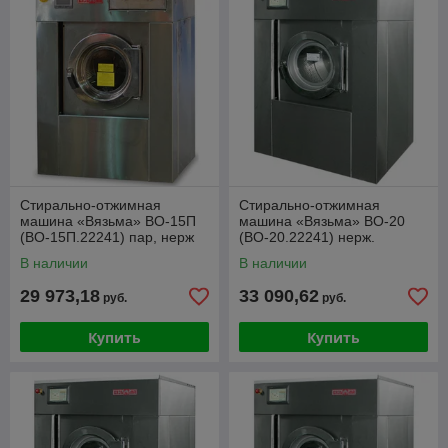
обеспечить вас надежным оборудованием для вашего
бизнеса.
Закажите
профессиональное прачечное оборудование уже
сегодня!
Купить прачечное оборудование,
стиральную машину с доставкой в
Минск, Гомель, Гродно, Могилев, Брест,
Витебск.
Стирально-отжимная
Стирально-отжимная
машина «Вязьма» ВО-15П
машина «Вязьма» ВО-20
(ВО-15П.22241) пар, нерж
(ВО-20.22241) нерж.
В наличии
В наличии
29 973,18
33 090,62
руб.
руб.
Купить
Купить