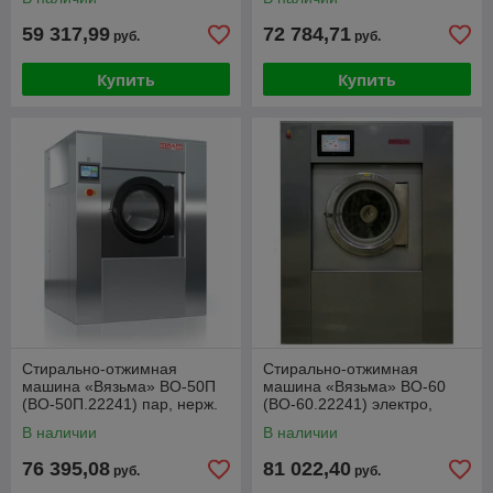
59 317,99
72 784,71
руб.
руб.
Купить
Купить
Стирально-отжимная
Стирально-отжимная
машина «Вязьма» ВО-50П
машина «Вязьма» ВО-60
(ВО-50П.22241) пар, нерж.
(ВО-60.22241) электро,
нерж.
В наличии
В наличии
76 395,08
81 022,40
руб.
руб.