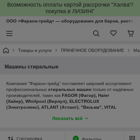
Возможность оплаты картой рассрочки "Халва"/
покупка в ЛИЗИНГ
ООО «Фараон-трейд»‎ — оборудование для баров, рестора
Товары и услуги
ПРАЧЕЧНОЕ ОБОРУДОВАНИЕ
Ма
Машины стиральные
Компания "Фараон-трейд" поставляет широкий ассортимент
профессиональных
стиральных машин
только от надёжных
производителей, таких как
FAGOR (Фагор), Haier
(Хайер), Whirlpool (Вирпул), ELECTROLUX
(Электролюкс), ATLANT (Атлант), "Вязьма", VITAL
(Витал).
Показать всё
Все предлагаемые промышленные стиральные машины для
прачечных соответствуют актуальным стандартам
профессионального прачечного
Сортировка
0
Фильтры
оборудования. Использование современных технологий