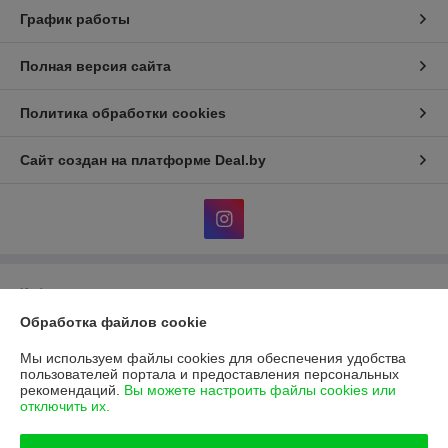
График работы
Полная версия сайта
Политика обработки cookies
Сайт создан на платформе Deal.by
Информация для покупателя
Обработка файлов cookie
Юридическое лицо:
Общество с ограниченной ответственностью
"Фараон-трейд"
246144, г. Гомель, ул. Гагарина, 49
Мы используем файлы cookies для обеспечения удобства
пользователей портала и предоставления персональных
Регистрационный номер ЕГР: 490439713
рекомендаций.
Вы можете настроить файлы cookies или
отключить их.
УНП: 490439713