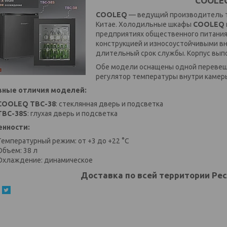
COOLE
COOLEQ
— ведущий производитель т
Китае. Холодильные шкафы
COOLEQ
предприятиях общественного питания
конструкцией и износоустойчивыми в
длительный срок службы. Корпус выпо
Обе модели оснащены одной перевеш
регулятор температуры внутри камер
вные отличия моделей:
COOLEQ TBC-38
: стеклянная дверь и подсветка
TBC-38S
: глухая дверь и подсветка
енности:
Температурный режим: от +3 до +22 °C
Объем: 38 л
Охлаждение: динамическое
Доставка по всей территории Рес