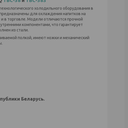
Q
TBC-38
и
TBC-38S
ехнологического холодильного оборудования в
предназначены для охлаждения напитков на
 и в торговле. Модели отличаются прочной
нутренними компонентами, что гарантирует
лнен из стали.
иваемой полкой, имеют ножки и механический
ы.
публики Беларусь.