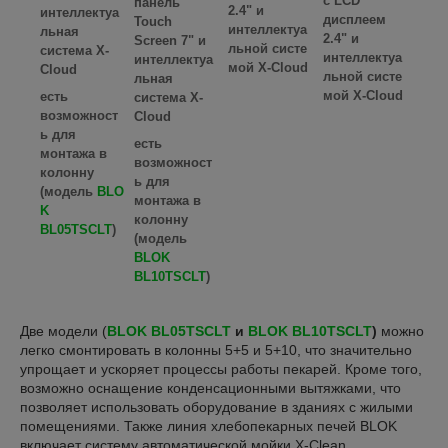
c LCD
панель
2.4" и
интеллектуа
дисплеем
Touch
интеллектуа
льная
2.4" и
Screen 7" и
льной систе
система X-
интеллектуа
интеллектуа
мой X-Cloud
Cloud
льной систе
льная
мой X-Cloud
есть
система X-
возможност
Cloud
ь для
есть
монтажа в
возможност
колонну
ь для
(модель
BLO
монтажа в
K
колонну
BL05TSCLT
)
(модель
BLOK
BL10TSCLT
)
Две модели (
BLOK BL05TSCLT
и
BLOK BL10TSCLT
)
можно
легко смонтировать в колонны 5+5 и 5+10, что значительно
упрощает и ускоряет процессы работы пекарей. Кроме того,
возможно оснащение конденсационными вытяжками, что
позволяет использовать оборудование в зданиях с жилыми
помещениями. Также линия хлебопекарных печей BLOK
включает систему автоматической мойки X-Clean.