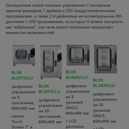
Оснащенные новой панелью управления с сенсорным
экраном размером 7 дюймов и 250 предустановленными
программами, а также 2,4-дюймовым интеллектуальным ЖК-
дисплеем с 100 программами, из которых 6 можно настроить
как "избранные", эти печи нового поколения предлагают
множество возможностей.
BLOK
BLOK
BL05DGCLU
BL05TSCLU
BLOK
BL10DGCLU
цифровое
BLOK
цифровое
управление
BL10TSCLU
управление
цифровое
на 5
на 5
управление
цифровое
уровней
протвиней,
на 10
управление
GN1/1,
600х400 мм
уровней
на 10
600х400 мм
GN1/1,
протвиней,
панель
600х400 мм
c LCD
600х400 мм
Touch
дисплеем
Screen 7" и