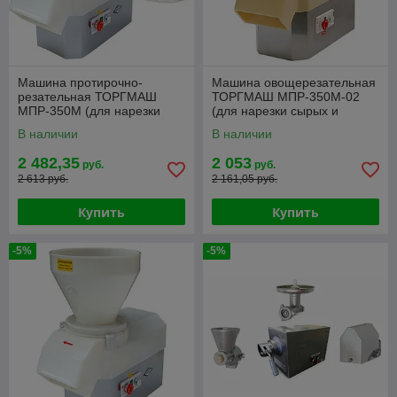
Машина протирочно-
Машина овощерезательная
резательная ТОРГМАШ
ТОРГМАШ МПР-350М-02
МПР-350М (для нарезки
(для нарезки сырых и
сырых и вареных, протирки
вареных продуктов)
В наличии
В наличии
вареных продуктов)
2 482,35
2 053
руб.
руб.
2 613 руб.
2 161,05 руб.
Купить
Купить
-5%
-5%