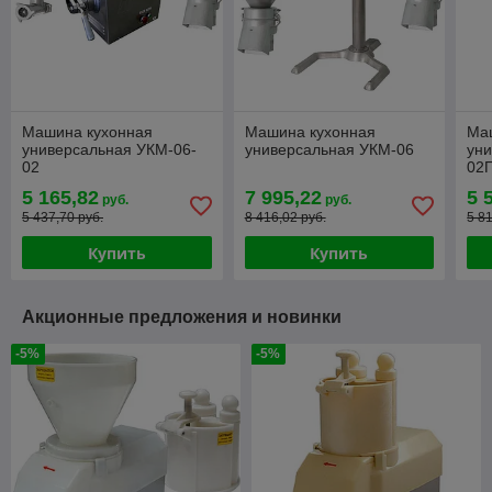
Машина кухонная
Машина кухонная
Ма
универсальная УКМ-06-
универсальная УКМ-06
уни
02
02
5 165,82
7 995,22
5 
руб.
руб.
5 437,70 руб.
8 416,02 руб.
5 8
Купить
Купить
Акционные предложения и новинки
-5%
-5%