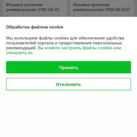
Машина кухонная
Машина кухонная
универсальная УКМ-06-01
универсальная УКМ-06-01П
В наличии
В наличии
Обработка файлов cookie
5 936,45
6 131,01
руб.
руб.
6 248,89 руб.
6 453,69 руб.
Мы используем файлы cookies для обеспечения удобства
пользователей портала и предоставления персональных
Купить
Купить
рекомендаций.
Вы можете настроить файлы cookies или
отключить их.
-5%
-5%
Принять
Отклонить
Машина кухонная
Машина кухонная
универсальная УКМ-06-02
универсальная УКМ-06-02П