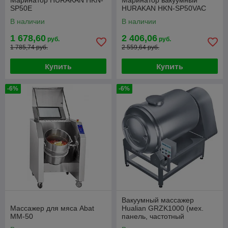
Маринатор HURAKAN HKN-
Маринатор вакуумный
SP50E
HURAKAN HKN-SP50VAC
В наличии
В наличии
1 678,60
2 406,06
руб.
руб.
1 785,74 руб.
2 559,64 руб.
Купить
Купить
-6%
-6%
Вакуумный массажер
Массажер для мяса Abat
Hualian GRZK1000 (мех.
ММ-50
панель, частотный
преобразователь)