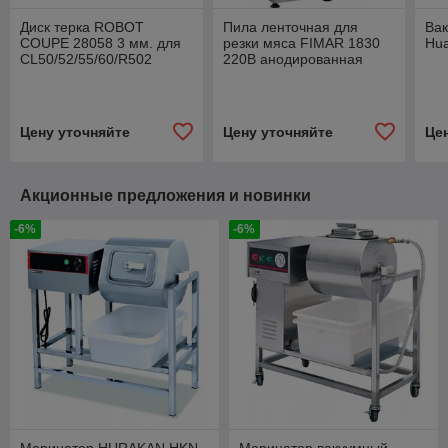
Диск терка ROBOT
Пила ленточная для
Ва
COUPE 28058 3 мм. для
резки мяса FIMAR 1830
Hu
CL50/52/55/60/R502
220В анодированная
Цену уточняйте
Цену уточняйте
Це
Акционные предложения и новинки
-6%
-6%