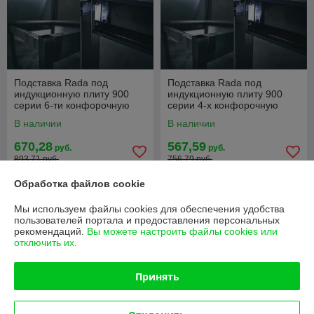
Подставка Rada под
Подставка Rada под
индукционную плиту 900
индукционную плиту 900
серии 6-ти конфорочную
серии 4-х конфорочную
В наличии
В наличии
670,28
567,59
руб.
руб.
893,71 руб.
756,79 руб.
Обработка файлов cookie
Купить
Купить
Мы используем файлы cookies для обеспечения удобства
-15%
-15%
пользователей портала и предоставления персональных
рекомендаций.
Вы можете настроить файлы cookies или
отключить их.
Принять