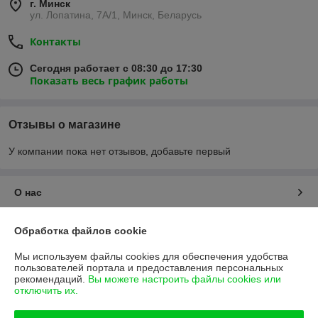
г. Минск
ул. Лопатина, 7А/1, Минск, Беларусь
Контакты
Сегодня работает с 08:30 до 17:30
Показать весь график работы
Отзывы о магазине
У компании пока нет отзывов, добавьте первый
О нас
Контакты
Обработка файлов cookie
Мы используем файлы cookies для обеспечения удобства
Доставка и оплата
пользователей портала и предоставления персональных
рекомендаций.
Вы можете настроить файлы cookies или
отключить их.
График работы