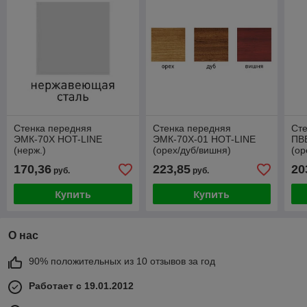
Стенка передняя
Стенка передняя
Ст
ЭМК-70Х HOT-LINE
ЭМК-70Х-01 HOT-LINE
ПВ
(нерж.)
(орех/дуб/вишня)
(ор
170,36
223,85
20
руб.
руб.
Купить
Купить
О нас
90% положительных из 10 отзывов за год
Работает с 19.01.2012