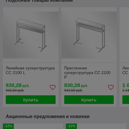
Подобные товары компании
Линейная суперструктура
Пристенная
Лин
CC 2100 L
суперструктура CC 2100
CC 
P
830,28
830,28
1 
руб.
руб.
943,50 руб.
943,50 руб.
1 1
Купить
Купить
Акционные предложения и новинки
-12%
-12%