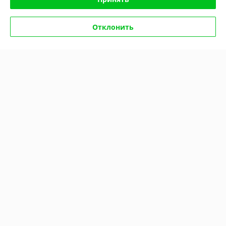
Отклонить
Суперструктура (2 уровня)
Суперструктура (2 уровня)
двухсторонняя Dazzl Astra
двухсторонняя Dazzl Astra
типоразмер 210
типоразмер 250
В наличии
В наличии
1 074,48
1 172,16
руб.
руб.
1 221 руб.
1 332 руб.
Купить
Купить
-12%
-12%