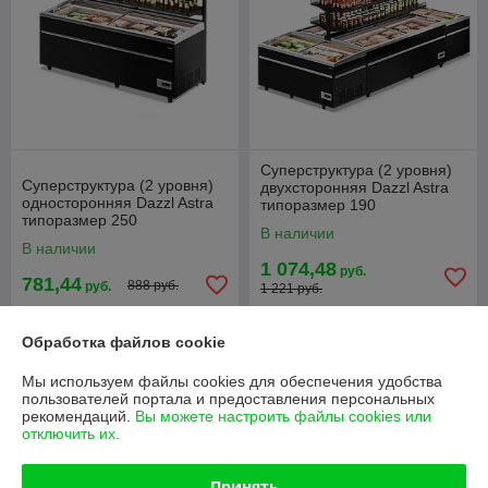
Суперструктура (2 уровня)
Суперструктура (2 уровня)
двухсторонняя Dazzl Astra
односторонняя Dazzl Astra
типоразмер 190
типоразмер 250
В наличии
В наличии
1 074,48
руб.
781,44
888 руб.
руб.
1 221 руб.
Купить
Купить
Обработка файлов cookie
-12%
-12%
Мы используем файлы cookies для обеспечения удобства
пользователей портала и предоставления персональных
рекомендаций.
Вы можете настроить файлы cookies или
отключить их.
Принять