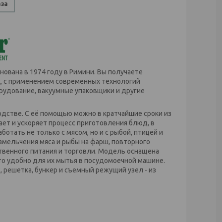
аза
нована в 1974 году в Римини. Вы получаете
х, с применением современных технологий
рудование, вакуумные упаковщики и другие
дстве. С её помощью можно в кратчайшие сроки из
ет и ускоряет процесс приготовления блюд, в
отать не только с мясом, но и с рыбой, птицей и
змельчения мяса и рыбы на фарш, повторного
твенного питания и торговли. Модель оснащена
то удобно для их мытья в посудомоечной машине.
 решетка, бункер и съемный режущий узел - из