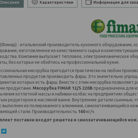
Описание
Характеристики
Информация для зак
(Фимар) - итальянский производитель кухонного оборудования, ос
дование, изготовленное из качественного сырья и комплектующи
водства. Компания выпускает тепловое, электромеханическое обо
аты, без которых не обойтись на профессиональной кухне.
ссиональная мясорубка пригодится практически на любом произво
товленных продуктов производить фарш. Это значительно упроща
диентах которых есть фарш. Вместе с этим мясорубка позволяет раб
ми продуктами.
Мясорубка FIMAR 12/S 220В
предназначена для и
ьчения котлетной массы и набивки колбас на предприятиях общес
тым редуктором в масляной ванне. Внутренние детали съемные, ч
с выполнен из полированного алюминия, самозатачивающийся нож,
веющей стали. Производительность
160
кг/ч.
плект поставки входят решетка и самозатачивающийся нож.