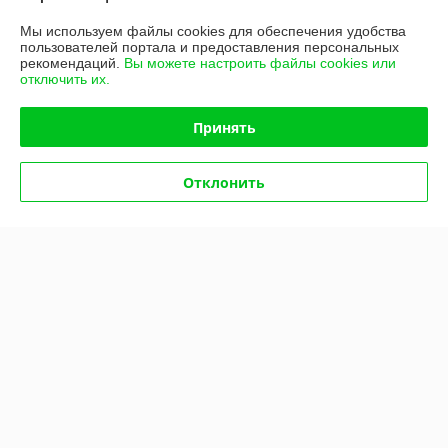
-5%
-5%
Мы используем файлы cookies для обеспечения удобства
пользователей портала и предоставления персональных
рекомендаций.
Вы можете настроить файлы cookies или
отключить их.
Принять
Отклонить
Картофелечистка SIRMAN
Картофелечистка SIRMAN
PPJ 20 SC 3 фазы на
PPJ 6 SC 1 фаза на
подставке
подставке
В наличии
В наличии
7 432,33
4 495,61
руб.
руб.
7 823,50 руб.
4 732,22 руб.
Купить
Купить
-5%
-5%