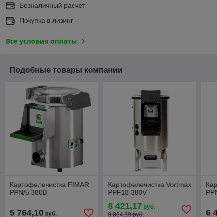
Безналичный расчет
Покупка в лизинг
Все условия оплаты
Подобные товары компании
Картофелечистка FIMAR
Картофелечистка Vortmax
Ка
PPN/5 380В
PPF18 380V
PP
8 421,17
руб.
5 764,10
6 
руб.
8 864,39 руб.