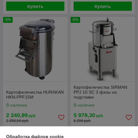
Купить
Купить
-5%
-5%
Картофелечистка SIRMAN
Картофелечистка HURAKAN
PPJ 10 SC 3 фазы на
HKN-PPF15M
подставке
В наличии
В наличии
2 240,99
5 979,30
руб.
руб.
2 358,94 руб.
6 294 руб.
Купить
Купить
Обработка файлов cookie