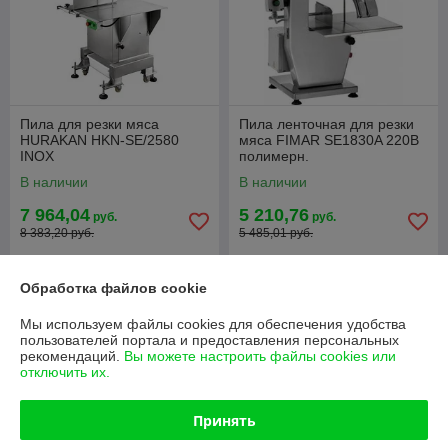
Пила для резки мяса
Пила ленточная для резки
HURAKAN HKN-SE/2580
мяса FIMAR SE1830A 220В
INOX
полимерн.
В наличии
В наличии
7 964,04
5 210,76
руб.
руб.
8 383,20 руб.
5 485,01 руб.
Купить
Купить
Обработка файлов cookie
-5%
-5%
Мы используем файлы cookies для обеспечения удобства
пользователей портала и предоставления персональных
рекомендаций.
Вы можете настроить файлы cookies или
отключить их.
Принять