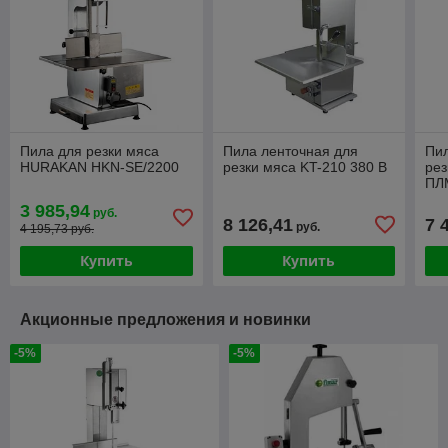
Пила для резки мяса
Пила ленточная для
Пил
HURAKAN HKN-SE/2200
резки мяса KT-210 380 В
рез
ПЛ
3 985,94
руб.
8 126,41
7 
руб.
4 195,73 руб.
Купить
Купить
Акционные предложения и новинки
-5%
-5%