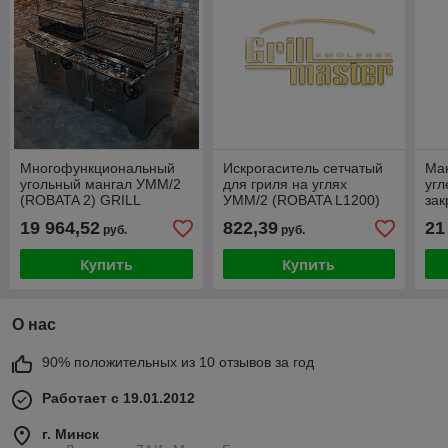
Многофункциональный
Искрогаситель сетчатый
Ма
угольный мангал УММ/2
для гриля на углях
угл
(ROBATA 2) GRILL
УММ/2 (ROBATA L1200)
зак
MASTER
GRILL MASTER
MA
19 964,52
822,39
21
руб.
руб.
Купить
Купить
О нас
90% положительных из 10 отзывов за год
Работает с 19.01.2012
г. Минск