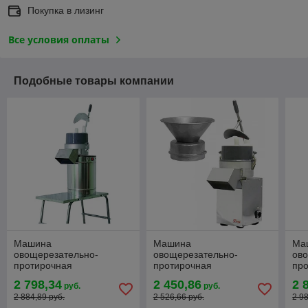
Покупка в лизинг
Все условия оплаты
Подобные товары компании
Машина
Машина
Ма
овощерезательно-
овощерезательно-
ов
протирочная
протирочная
пр
ПермьТоргМаш ОМ-350-
ПермьТоргМаш ОМ-350М
Пе
2 798,34
2 450,86
2 
руб.
руб.
01 П (220В, подставка)
(220В)
П (
2 884,89 руб.
2 526,66 руб.
2 9