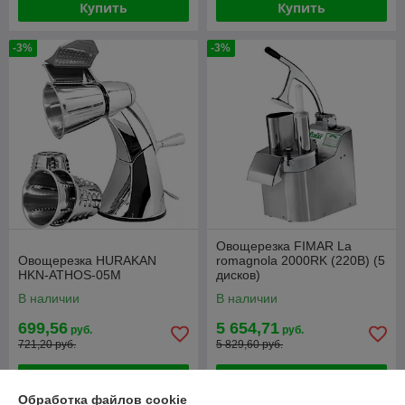
Купить
Купить
-3%
-3%
Овощерезка FIMAR La
Овощерезка HURAKAN
romagnola 2000RK (220В) (5
HKN-ATHOS-05M
дисков)
В наличии
В наличии
699,56
5 654,71
руб.
руб.
721,20 руб.
5 829,60 руб.
Купить
Купить
Обработка файлов cookie