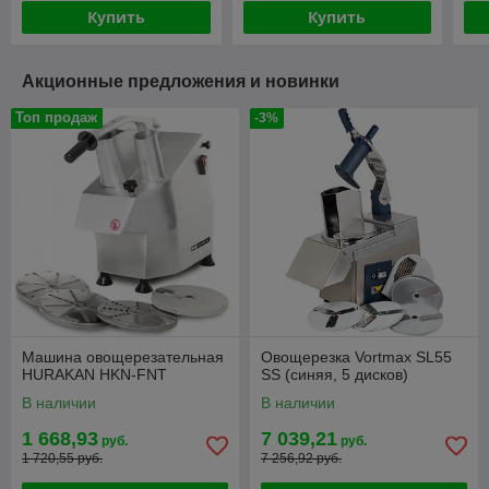
Купить
Купить
Акционные предложения и новинки
Топ продаж
-3%
Машина овощерезательная
Овощерезка Vortmax SL55
HURAKAN HKN-FNT
SS (синяя, 5 дисков)
В наличии
В наличии
1 668,93
7 039,21
руб.
руб.
1 720,55 руб.
7 256,92 руб.