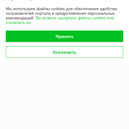
-3%
-3%
Мы используем файлы cookies для обеспечения удобства
пользователей портала и предоставления персональных
рекомендаций.
Вы можете настроить файлы cookies или
отключить их.
Принять
Отклонить
Машина овощерезательная
Машина овощерезательная
Apach AVG400
Abat МКО-50
В наличии
В наличии
5 750,16
3 070,52
руб.
руб.
5 928 руб.
3 165,48 руб.
Купить
Купить
-3%
-3%