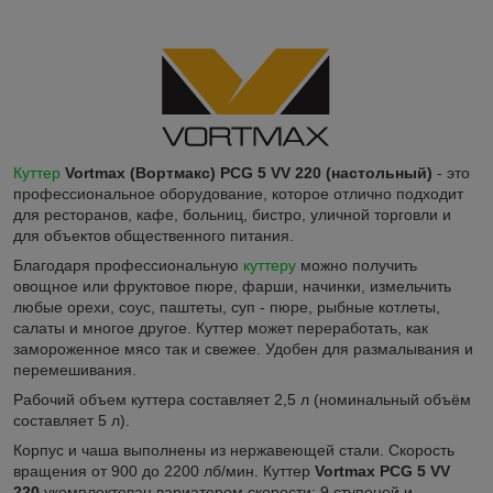
Куттер
Vortmax (Вортмакс) PCG 5 VV 220
(настольный)
- это
профессиональное оборудование, которое отлично подходит
для ресторанов, кафе, больниц, бистро, уличной торговли и
для объектов общественного питания.
Благодаря профессиональную
куттеру
можно получить
овощное или фруктовое пюре, фарши, начинки, измельчить
любые орехи, соус, паштеты, суп - пюре, рыбные котлеты,
салаты и многое другое. Куттер может переработать, как
замороженное мясо так и свежее. Удобен для размалывания и
перемешивания.
Рабочий объем куттера составляет 2,5 л (номинальный объём
составляет 5 л).
Корпус и чаша выполнены из нержавеющей стали. Скорость
вращения от 900 до 2200 лб/мин. Куттер
Vortmax PCG 5 VV
220
укомплектован вариатором скорости: 9 ступеней и