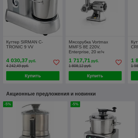
Куттер SIRMAN C-
Мясорубка Vortmax
Ку
TRONIC 9 VV
MMFS 8E 220V,
CR
Enterprise, 20 кг/ч
4 030,37
1 717,71
1 
руб.
руб.
4 242,49 руб.
1 808,12 руб.
1 9
Купить
Купить
Акционные предложения и новинки
-5%
-5%