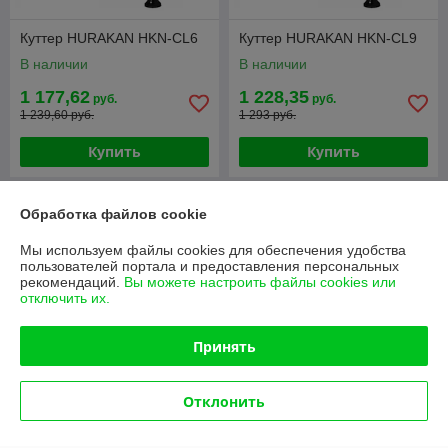
Куттер HURAKAN HKN-CL6
Куттер HURAKAN HKN-CL9
В наличии
В наличии
1 177,62
1 228,35
руб.
руб.
1 239,60 руб.
1 293 руб.
Купить
Купить
-5%
-5%
Обработка файлов cookie
Мы используем файлы cookies для обеспечения удобства
пользователей портала и предоставления персональных
рекомендаций.
Вы можете настроить файлы cookies или
отключить их.
Принять
Отклонить
Куттер HURAKAN HKN-
Куттер HURAKAN HKN-
CL9M
CL12M