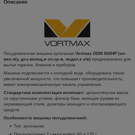
Описание
Посудомоечная машина купольная
Vortmax DDM 660HP (эл-
мех.п/у, доз.моющ.и оп.ср-в, подкл.к х/в)
предназначена для
мытья тарелок, бокалов и приборов.
Машина подключается к холодной воде, оборудована тэном
увеличенной мощности, что повышает производительность,
имеет электромеханическую панель управления.
Стандартная комплектация включает:
цельнотянутая ванна
со скругленными углами, фильтр бака, моющие рукава из
нержавеющей стали, дозаторы моющего и ополаскивающего
средств.
Особенности машины посудомоечной:
Тип: купольная.
Предусмотрено 2 цикла мойки: 60 и 120 с.