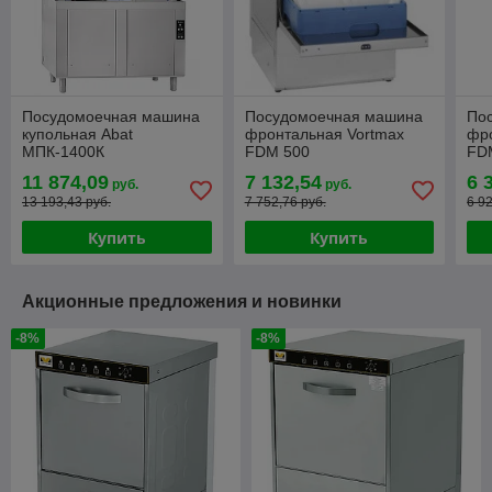
Посудомоечная машина
Посудомоечная машина
По
купольная Abat
фронтальная Vortmax
фр
МПК-1400К
FDM 500
FD
11 874,09
7 132,54
6 
руб.
руб.
13 193,43 руб.
7 752,76 руб.
6 9
Купить
Купить
Акционные предложения и новинки
-8%
-8%