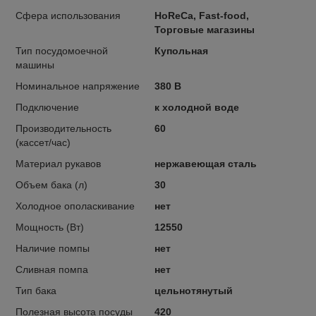
Сфера использования
HoReCa, Fast-food,
Торговые магазины
Тип посудомоечной
Купольная
машины
Номинальное напряжение
380 В
Подключение
к холодной воде
Производительность
60
(кассет/час)
Материал рукавов
нержавеющая сталь
Объем бака (л)
30
Холодное ополаскивание
нет
Мощность (Вт)
12550
Наличие помпы
нет
Сливная помпа
нет
Тип бака
цельнотянутый
Полезная высота посуды
420