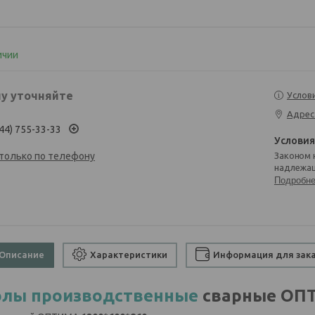
ичии
у уточняйте
Услов
Адрес
44) 755-33-33
 только по телефону
Законом не предусмотрен возврат и обмен данного товара
надлежащ
Подробн
Описание
Характеристики
Информация для зак
олы производственные
сварные ОП