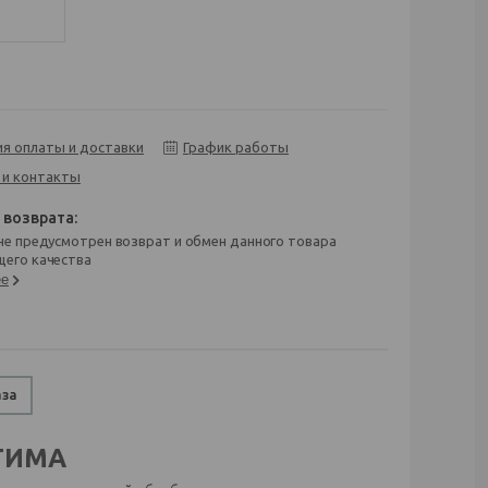
ия оплаты и доставки
График работы
 и контакты
его качества
ее
аза
ТИМА