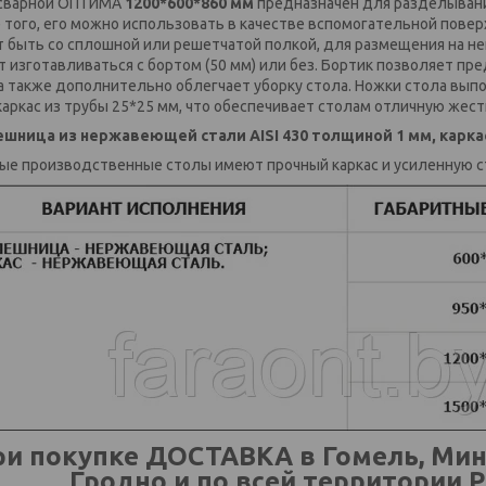
сварной ОПТИМА
1200*600*860 мм
предназначен для разделывани
 того, его можно использовать в качестве вспомогательной пове
 быть со сплошной или решетчатой полкой, для размещения на не
 изготавливаться с бортом (50 мм) или без. Бортик позволяет пр
 а также дополнительно облегчает уборку стола. Ножки стола в
 каркас из трубы 25*25 мм, что обеспечивает столам отличную жест
шница из нержавеющей стали AISI 430 толщиной 1 мм, карк
ые производственные столы имеют прочный каркас и усиленную 
и покупке ДОСТАВКА в Гомель, Минск
Гродно и по всей территории Р