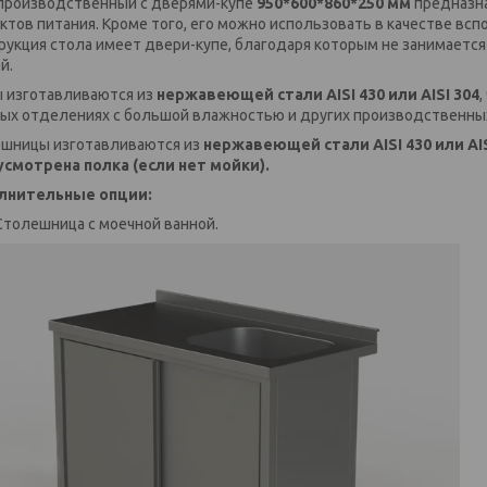
производственный с дверями-купе
950*600*860*250 мм
предназна
ктов питания. Кроме того, его можно использовать в качестве вс
рукция стола имеет двери-купе, благодаря которым не занимаетс
й.
 изготавливаются из
нержавеющей стали AISI 430 или AISI 304
,
ых отделениях с большой влажностью и других производственны
шницы изготавливаются из
нержавеющей стали AISI 430 или AI
смотрена полка (если нет мойки).
лнительные опции:
Столешница с моечной ванной.