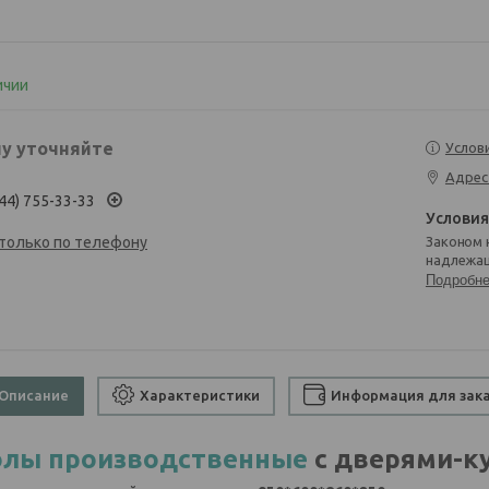
ичии
у уточняйте
Услов
Адрес
44) 755-33-33
 только по телефону
Законом не предусмотрен возврат и обмен данного товара
надлежащ
Подробн
Описание
Характеристики
Информация для зак
олы производственные
с дверями-к