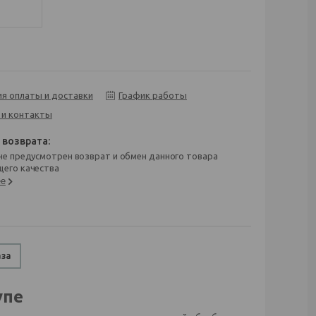
ия оплаты и доставки
График работы
 и контакты
его качества
ее
аза
упе