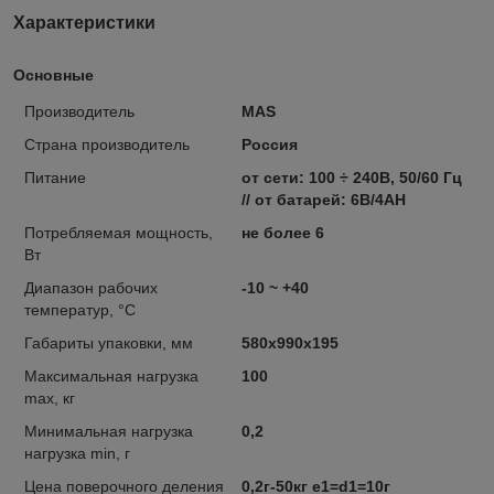
Характеристики
Основные
Производитель
MAS
Страна производитель
Россия
Питание
от сети: 100 ÷ 240В, 50/60 Гц
// от батарей: 6В/4AH
Потребляемая мощность,
не более 6
Вт
Диапазон рабочих
-10 ~ +40
температур, °C
Габариты упаковки, мм
580x990x195
Максимальная нагрузка
100
max, кг
Минимальная нагрузка
0,2
нагрузка min, г
Цена поверочного деления
0,2г-50кг e1=d1=10г