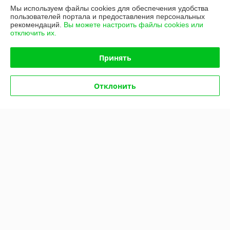
Мы используем файлы cookies для обеспечения удобства
Контакты
пользователей портала и предоставления персональных
рекомендаций.
Вы можете настроить файлы cookies или
отключить их.
Показать весь график работы
Сегодня выходной
Принять
Отзывы о магазине
Отклонить
У компании пока нет отзывов, добавьте первый
О нас
Контакты
Доставка и оплата
График работы
Полная версия сайта