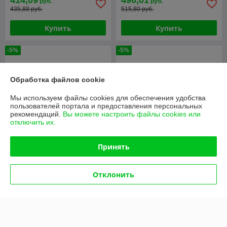
414,09
490,01
руб.
руб.
435,88 руб.
515,80 руб.
Купить
Купить
-5%
-5%
Обработка файлов cookie
Мы используем файлы cookies для обеспечения удобства
пользователей портала и предоставления персональных
рекомендаций.
Вы можете настроить файлы cookies или
отключить их.
Принять
Гриль роликовый для хот-
Гриль роликовый для хот-
догов AIRHOT RG-7
догов AIRHOT RG-9
Отклонить
В наличии
В наличии
315,67
364,73
руб.
руб.
332,28 руб.
383,93 руб.