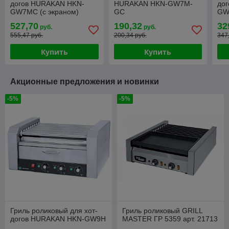
догов HURAKAN HKN-
HURAKAN HKN-GW7M-
до
GW7MC (с экраном)
GC
GW
527,70
190,32
32
руб.
руб.
555,47 руб.
200,34 руб.
347
Купить
Купить
Акционные предложения и новинки
-5%
-5%
Гриль роликовый для хот-
Гриль роликовый GRILL
догов HURAKAN HKN-GW9H
MASTER ГР 5359 арт. 21713