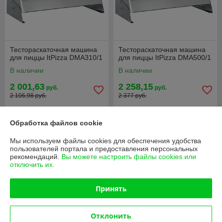
Тестораскаточная машина
Тестораскаточная машина
для пиццы ItPizza DMA310/1
для пиццы ItPizza DMA500/1
В наличии
В наличии
2 001,63
2 258,15
руб.
руб.
2 106,98 руб.
2 377 руб.
Купить
Купить
Обработка файлов cookie
-5%
-5%
Мы используем файлы cookies для обеспечения удобства
пользователей портала и предоставления персональных
рекомендаций.
Вы можете настроить файлы cookies или
отключить их.
Принять
Отклонить