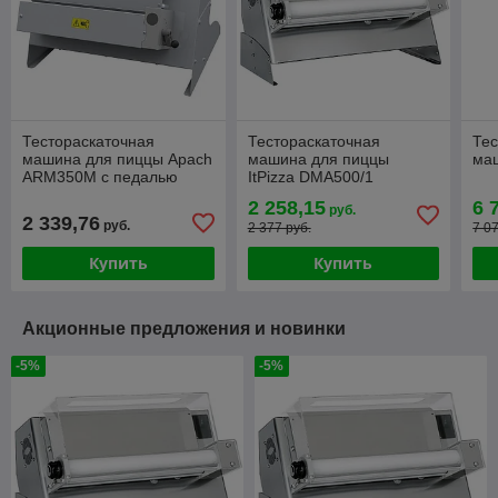
Тестораскаточная
Тестораскаточная
Тес
машина для пиццы Apach
машина для пиццы
ма
ARM350M с педалью
ItPizza DMA500/1
2 258,15
6 
руб.
2 339,76
руб.
2 377 руб.
7 0
Купить
Купить
Акционные предложения и новинки
-5%
-5%