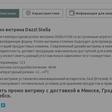
Описание
Характеристики
Информация для зак
о витрина Dazzl Stella
етемпературная promo-витрина Stella H100 со встроенным агрегат
взойденную форму. Promo-витрина отлично подходит для проведе
нтаций продуктовых новинок. Современный дизайн витрины в мин
парентность делают продукцию максимально доступной для клиент
су может иметь разный угол наклона в зависимости от конкретных
оразмеры: 125
осное холодообеспечение: 404A
пературный режим: +2...+4°C
мо витрине установлен инновационный испаритель Sest (Италия). 
сматривают оптимальные условия для хранения продуктов в при
ить промо витрину с доставкой в Минске, Грод
ебск.