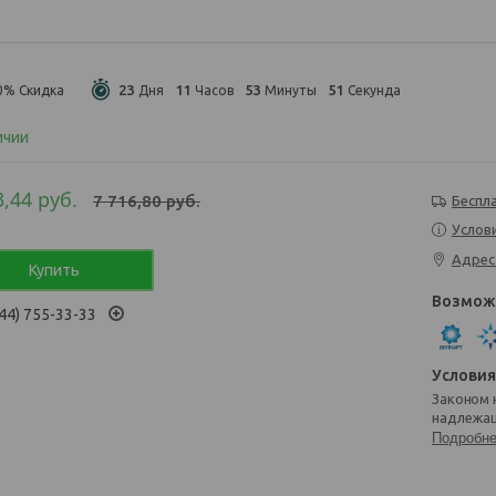
2
3
1
1
5
3
5
1
0%
Дня
Часов
Минуты
Секунда
ичии
3,44
руб.
7 716,80
руб.
Беспл
Услов
Адрес
Купить
44) 755-33-33
Законом не предусмотрен возврат и обмен данного товара
надлежащ
Подробн