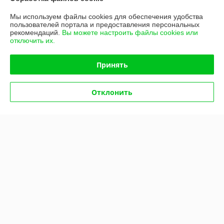
Мы используем файлы cookies для обеспечения удобства
пользователей портала и предоставления персональных
рекомендаций.
Вы можете настроить файлы cookies или
отключить их.
Принять
Пароварка Kocateq ES 4
Пароварка Kocateq ES 4WR
(настольная с круглыми
(настольная с круглыми
корзинами)
бамбуковыми корзинами)
Отклонить
В наличии
В наличии
1 895,87
1 638,49
руб.
руб.
1 995,65 руб.
1 724,73 руб.
Купить
Купить
-5%
-5%