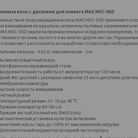
ионные весы с дисплеем для клиента MAS MSC-05D
онные пыле-водозащищенные весы MAS MSC-05D применяются во вс
ия взвешивания не идеальны, возможны пылевые загрязнения или
MAS MSC-05D нашли на промышленных и складских помещениях, т
твенного питания, на почте и во многих других местах. Порционны
что позволяет расположить их на рабочих столах и при необходим
льная нагрузка - 0,02 кг, максимальная - 5 кг.
Пылевлагозащитный кожух
Платформа из нержавеющей стали
Продолжительность работы от аккумулятора до 120 часов
Яркий ЖК-дисплей с размером символов 23 мм и дисплеем для по
Мембранная клавиатура
Высокая скорость взвешивания
Счетный режим
Температурный режим: от -10 до 40 °С
Функция компаратор (Hi-Ok-Lo)
Функция чистый /полный вес (Net/Gross)
Автоматическая установка нуля при включении
Вычитание массы тары до 100% от максимальной нагрузки
Дополнительный индикатор на задней части корпуса