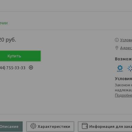
ичии
20
руб.
Услов
Адрес
Купить
44) 755-33-33
Законом не предусмотрен возврат и обмен данного товара
надлежащ
Подробн
Описание
Характеристики
Информация для зак