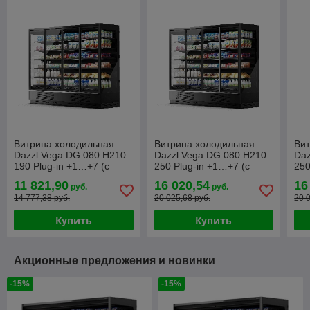
Витрина холодильная
Витрина холодильная
Ви
Dazzl Vega DG 080 H210
Dazzl Vega DG 080 H210
Daz
190 Plug-in +1…+7 (с
250 Plug-in +1…+7 (с
250
боковинами)
боковинами)
бо
11 821,90
16 020,54
16
руб.
руб.
14 777,38 руб.
20 025,68 руб.
20 
Купить
Купить
Акционные предложения и новинки
-15%
-15%