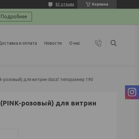
83 отзыва
Корзина
Подробнее
Доставка и оплата
Новости
О нас
k-розовый) для витрин dazzl типоразмер 190
(PINK-розовый) для витрин