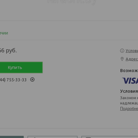
ичии
56
руб.
Услов
Адрес
Купить
44) 755-33-33
Законом не предусмотрен возврат и обмен данного товара
надлежащ
Подробн