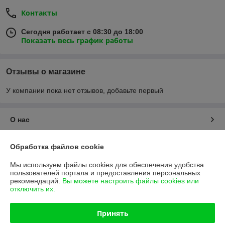
Контакты
Сегодня работает с 08:30 до 18:00
Показать весь график работы
Отзывы о магазине
У компании пока нет отзывов, добавьте первый
О нас
Контакты
Обработка файлов cookie
Мы используем файлы cookies для обеспечения удобства
Доставка и оплата
пользователей портала и предоставления персональных
рекомендаций.
Вы можете настроить файлы cookies или
отключить их.
График работы
Принять
Полная версия сайта