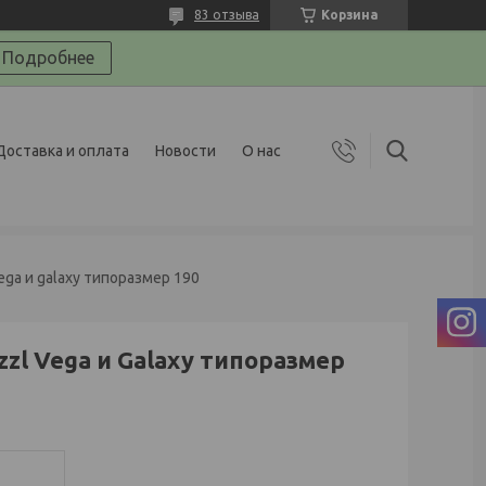
83 отзыва
Корзина
Подробнее
Доставка и оплата
Новости
О нас
ga и galaxy типоразмер 190
zl Vega и Galaxy типоразмер