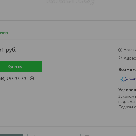
ичии
51
руб.
Услов
Адрес
Купить
44) 755-33-33
Законом не предусмотрен возврат и обмен данного товара
надлежащ
Подробн