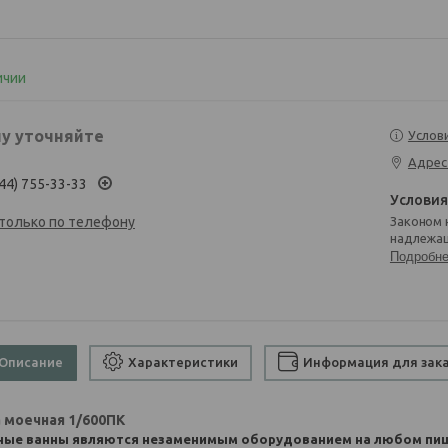
ичии
у уточняйте
Услов
Адрес
44) 755-33-33
 только по телефону
Законом не предусмотрен возврат и обмен данного товара
надлежащ
Подробн
Описание
Характеристики
Информация для зак
 моечная 1/600ПК
ые ванны являются незаменимым оборудованием на любом пище