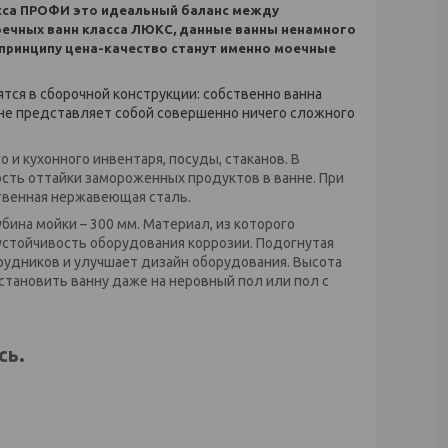
асса ПРОФИ это идеальный баланс между
ечных ванн класса ЛЮКС, данные ванны ненамного
принципу цена-качество станут именно моечные
тся в сборочной конструкции: собственно ванна
е не представляет собой совершенно ничего сложного
и кухонного инвентаря, посуды, стаканов. В
ть оттайки замороженных продуктов в ванне. При
твенная нержавеющая сталь.
бина мойки – 300 мм. Материал, из которого
 устойчивость оборудования коррозии. Подогнутая
рудников и улучшает дизайн оборудования. Высота
становить ванну даже на неровный пол или пол с
сь.