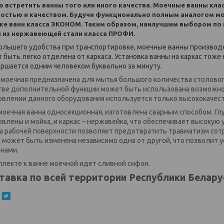
 встретить ванны того или иного качества. Моечные ванны кл
остью и качеством. Будучи функционально полным аналогом мо
е ванн класса ЭКОНОМ. Таким образом, наилучшим выбором по 
 из нержавеющей стали класса ПРОФИ.
ольшего удобства при транспортировке, моечные ванны производя
 быть легко отделена от каркаса. Установка ванны на каркас тож
ершается одним человеком буквально за минуту.
 моечная предназначена для мытья большого количества столового 
тве дополнительной функции может быть использована возможнос
овлении данного оборудования используется только высококачес
моечная ванна односекционная, изготовлена сварным способом. Глу
овлены и мойка, и каркас – нержавейка, что обеспечивает высокую
а рабочей поверхности позволяет предотвратить травматизм сот
 может быть изменена независимо одна от другой, что позволит у
нами.
плекте к ванне моечной идет сливной сифон.
тавка по всей территории Республики Белару