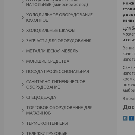
можно
НАПОЛЬНЫЕ (выносной холод)
стоим
дорож
ХОЛОДИЛЬНОЕ ОБОРУДОВАНИЕ
КУХОННОЕ
ванны
Для б
ХОЛОДИЛЬНЫЕ ШКАФЫ
может
и сов
ЗАПЧАСТИ ДЛЯ ОБОРУДОВАНИЯ
Ванна
МЕТАЛЛИЧЕСКАЯ МЕБЕЛЬ
качес
изгот
МОЮЩИЕ СРЕДСТВА
Сама 
ПОСУДА ПРОФЕССИОНАЛЬНАЯ
изгот
кромк
САНИТАРНО-ГИГИЕНИЧЕСКОЕ
ножек
ОБОРУДОВАНИЕ
выбои
СПЕЦОДЕЖДА
В ком
Дос
ТОРГОВОЕ ОБОРУДОВАНИЕ ДЛЯ
МАГАЗИНОВ
ТЕРМОКОНТЕЙНЕРЫ
ТЕЛЕЖКИ ГРУЗОВЫЕ