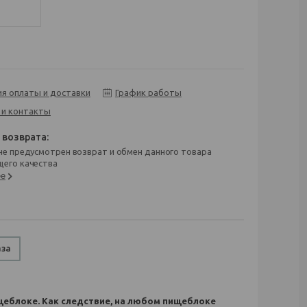
ия оплаты и доставки
График работы
 и контакты
его качества
ее
аза
блоке. Как следствие, на любом пищеблоке