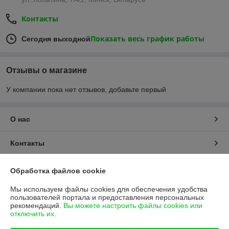
Контакты
Показать весь график работы
Сегодня выходной
Отзывы о магазине
У компании пока нет отзывов, добавьте первый
О нас
Контакты
Доставка и оплата
Обработка файлов cookie
Мы используем файлы cookies для обеспечения удобства
График работы
пользователей портала и предоставления персональных
рекомендаций.
Вы можете настроить файлы cookies или
отключить их.
Полная версия сайта