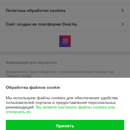
Политика обработки cookies
Сайт создан на платформе Deal.by
Информация для покупателя
Юридическое лицо:
Общество с ограниченной ответственностью
"Фараон-трейд"
246144, г. Гомель, ул. Гагарина, 49
Обработка файлов cookie
Регистрационный номер ЕГР: 490439713
Мы используем файлы cookies для обеспечения удобства
УНП: 490439713
пользователей портала и предоставления персональных
рекомендаций.
Вы можете настроить файлы cookies или
Регистрационный орган: Гомельский Городской Исполнительный
отключить их.
Комитет
Дата регистрации компании: 28.09.2009
Принять