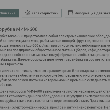
Описание
Характеристики
Информация для зак
орубка МИМ-600
убка МИМ-600 представляет собой электромеханическое оборудо
й консистенции из мяса, рыбы, мягких овощей, фруктов, повторно
водительность (до 600 кг/час), при относительно небольших раз
инства предприятий общественного питания (баров, кафе, рестора
водство собственных мясных полуфабрикатов, любых пищевых пр
абрикаты. Данное оборудование имеет сертификаты соответствия
ны, Евросоюза.
а двигателя - тихая, плавная и равномерная. Благодаря качествен
тель может обеспечить мясорубке беспрерывную многочасовую раб
убки расположен лоток на котором можно временно складывать м
аботки.
овка мясорубки МИМ-600 выполнена из листов нержавеющей стали
шает стоимость данного оборудования не ухудшая эксплуатационны
мясорубки также изготовлены из нержавеющей стали. При этом ди
ление - электромеханическое, простое и интуитивно понятное. Не