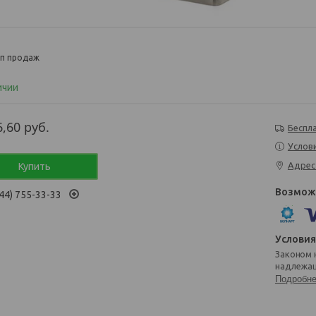
п продаж
ичии
6,60
руб.
Беспл
Услов
Адрес
Купить
44) 755-33-33
Законом не предусмотрен возврат и обмен данного товара
надлежащ
Подробн