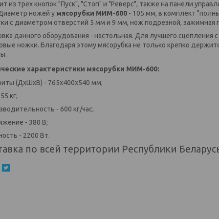
ит из трех кнопок "Пуск", "Стоп" и "Реверс", также на панели упр
 Диаметр ножей у
мясорубки МИМ-600
- 105 мм, в комплект "полн
ки с диаметром отверстий 5 мм и 9 мм, нож подрезной, зажимная г
овка данного оборудования - настольная. Для лучшего сцепления с
овые ножки. Благодаря этому мясорубка не только крепко держится
ы.
ческие характеристики мясорубки МИМ-600:
ариты (ДхШхВ) - 765х400х540 мм;
 55 кг;
изводительность - 600 кг/час;
яжение - 380 В;
ость - 2200 Вт.
тавка по всей территории Республики Беларусь