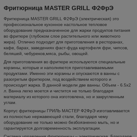
Фритюрница MASTER GRILL Ф2ФрЭ
Фритюрница MASTER GRILL Ф2ФрЭ (электрическая) это
профессиональное кухонное настольное тепловое
оборудование предназначенное для жарки продуктов питания
во фритюре (глубоком слое растительного или животного
жира). Отлично подходит для приготовления в ресторанах,
кафе, барах, заведениях фаст-фуда картофеля фри, чипсов,
беляшей, чебуреков,мяса, рыбы, овощей.
Для приготовления во фритюре используются специальные
корзины, которые и наполняются приготавливаемыми
продуктами. Именно эти корзины и опускаются в ванны с
разогретым фритюром, под воздействием которого и
происходит жарка. В данной модели две ванны. Объем - 6.5х2
л. Ванна легко моется и чистится не только благодаря
материалу из которого она изготовлена, но и закругленным
углам.
Корпус фритюрницы ГРИЛЬ МАСТЕР Ф2ФрЭ изготавливается
из полностью нержавеющей стали, благодаря чему
оборудование не только можно безбоязненно мыть, но и
гарантируется долговременность эксплуатации.
Система управления фритюрницы – электрическая. Благодаря