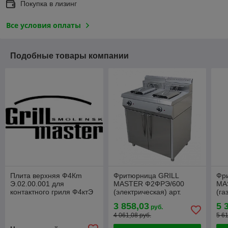
Покупка в лизинг
Все условия оплаты
Подобные товары компании
Плита верхняя Ф4Кm
Фритюрница GRILL
Фр
Э.02.00.001 для
MASTER Ф2ФРЭ/600
MA
контактного гриля Ф4ктЭ
(электрическая) арт.
(га
Grill Master
24030
3 858,03
5 
руб.
4 061,08 руб.
5 6