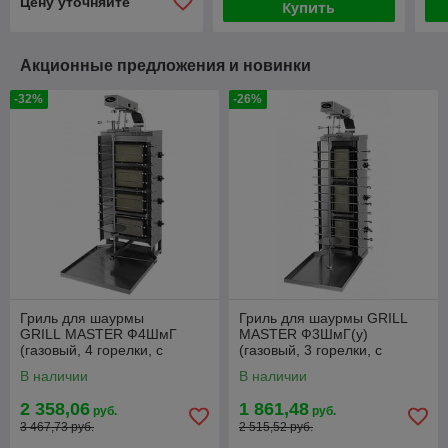
Цену уточняйте
Купить
Акционные предложения и новинки
-32%
-26%
Гриль для шаурмы
Гриль для шаурмы GRILL
GRILL MASTER Ф4ШмГ
MASTER Ф3ШмГ(у)
(газовый, 4 горелки, с
(газовый, 3 горелки, с
усиленным мотором) арт.
усиленным мотором) арт.
В наличии
В наличии
11210
11209
2 358,06
1 861,48
руб.
руб.
3 467,73 руб.
2 515,52 руб.