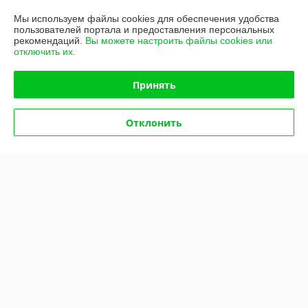
-18%
-16%
Мы используем файлы cookies для обеспечения удобства
пользователей портала и предоставления персональных
рекомендаций.
Вы можете настроить файлы cookies или
отключить их.
Принять
Отклонить
Гриль контактный TATRA
Гранитор COOLEQ SM-10
TCG 2525 RR
В наличии
В наличии
2 277,80
руб.
797,16
949 руб.
руб.
2 777,80 руб.
Купить
Купить
-16%
-15%