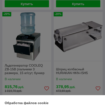
Купить
Купить
-20%
-20%
Льдогенератор COOLEQ
ZB-15B (пальчики 3
Шприц колбасный
размера, 15 кг/сут, бункер
HURAKAN HKN-ISH5
1,5 кг)
В наличии
В наличии
815,76
378,95
руб.
руб.
1 019,70 руб.
473,69 руб.
Купить
Купить
Обработка файлов cookie