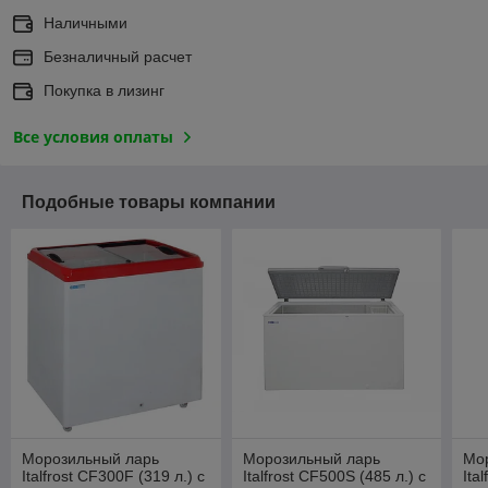
Наличными
Безналичный расчет
Покупка в лизинг
Все условия оплаты
Подобные товары компании
Морозильный ларь
Морозильный ларь
Мо
Italfrost CF300F (319 л.) с
Italfrost CF500S (485 л.) с
Ita