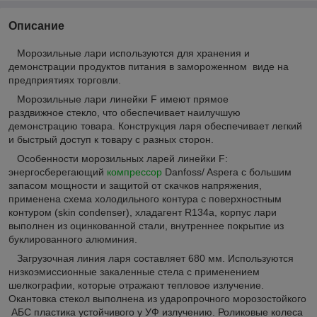
Описание
Морозильные лари используются для хранения и
демонстрации продуктов питания в замороженном виде на
предприятиях торговли.
Морозильные лари линейки F имеют прямое
раздвижное стекло, что обеспечивает наилучшую
демонстрацию товара. Конструкция ларя обеспечивает легкий
и быстрый доступ к товару с разных сторон.
Особенности морозильных ларей линейки F:
энергосберегающий
компрессор
Danfoss/ Aspera c большим
запасом мощности и защитой от скачков напряжения,
применена схема холодильного контура с поверхностным
контуром (skin condenser), хладагент R134a, корпус лари
выполнен из оцинкованной стали, внутреннее покрытие из
буклированного алюминия.
Загрузочная линия ларя составляет 680 мм. Используются
низкоэмиссионные закаленные стела с применением
шелкографии, которые отражают тепловое излучение.
Окантовка стекол выполнена из ударопрочного морозостойкого
АБС пластика устойчивого у УФ излучению. Роликовые колеса