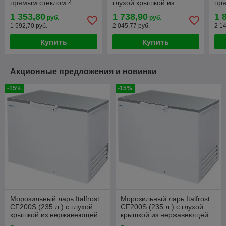
прямым стеклом 4
глухой крышкой из
пря
корзины
нержавеющей стали (1
1 353,80
1 738,90
1 
руб.
руб.
корзина)
1 592,70 руб.
2 045,77 руб.
2 1
Купить
Купить
Акционные предложения и новинки
-15%
-15%
Морозильный ларь Italfrost
Морозильный ларь Italfrost
CF200S (235 л.) с глухой
CF200S (235 л.) с глухой
крышкой из нержавеющей
крышкой из нержавеющей
стали (без корзин)
стали (1 корзина)