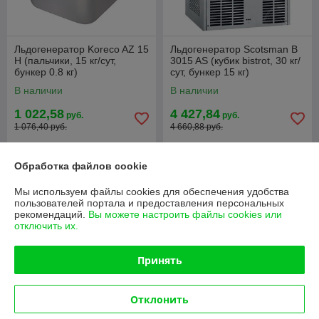
Льдогенератор Koreco AZ 15
Льдогенератор Scotsman B
H (пальчики, 15 кг/сут,
3015 AS (кубик bistrot, 30 кг/
бункер 0.8 кг)
сут, бункер 15 кг)
В наличии
В наличии
1 022,58
4 427,84
руб.
руб.
1 076,40 руб.
4 660,88 руб.
Купить
Купить
Обработка файлов cookie
-5%
-5%
Мы используем файлы cookies для обеспечения удобства
пользователей портала и предоставления персональных
рекомендаций.
Вы можете настроить файлы cookies или
отключить их.
Принять
Отклонить