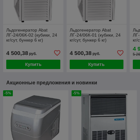
Льдогенератор Abat
Льдогенератор Abat
Льд
ЛГ-24/06К-02 (кубики, 24
ЛГ-24/06К-01 (кубики, 24
ЛГ-
кг/сут, бункер 6 кг)
кг/сут, бункер 6 кг)
кг/
4 
4 500,38
4 500,38
руб.
руб.
5 2
Купить
Купить
Акционные предложения и новинки
-5%
-5%