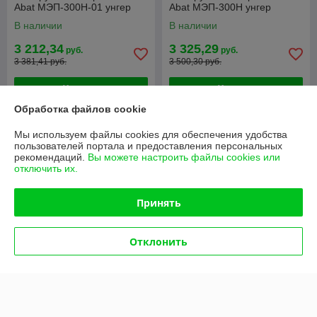
Abat МЭП-300Н-01 унгер
Abat МЭП-300Н унгер
В наличии
В наличии
3 212,34
3 325,29
руб.
руб.
3 381,41 руб.
3 500,30 руб.
Купить
Купить
Обработка файлов cookie
-5%
-5%
Мы используем файлы cookies для обеспечения удобства
пользователей портала и предоставления персональных
рекомендаций.
Вы можете настроить файлы cookies или
отключить их.
Принять
Отклонить
Мясорубка Abat МЭП-300
Мясорубка ТОРГТЕХМАШ
унгер
ТМ-50
В наличии
В наличии