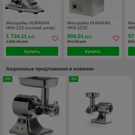
Мясорубка HURAKAN
Мясорубка HURAKAN
Мя
HKN-22S (полный унгер)
HKN-22SC
HK
1 734,11
856,51
57
руб.
руб.
1 825,38 руб.
901,59 руб.
603
Купить
Купить
Акционные предложения и новинки
-5%
-5%