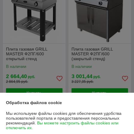
Плита газовая GRILL
Плита газовая GRILL
MASTER Ф2ПГ/600
MASTER Ф2ПГ/600
открытый стенд
(закрытый стенд)
В наличии
В наличии
2 664,40
3 001,44
руб.
руб.
2 864,95 руб.
3 227,35 руб.
Купить
Купить
Обработка файлов cookie
-7%
-7%
Мы используем файлы cookies для обеспечения удобства
пользователей портала и предоставления персональных
рекомендаций.
Вы можете настроить файлы cookies или
отключить их.