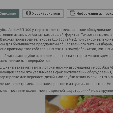
Описание
Характеристики
Информация для зак
убка Abat МЭП-300 унгер это электромеханическое оборудование
стенции из мяса, рыбы, мягких овощей, фруктов. Так же эта моде
 Высокая производительность (до 300 кг/час), при относительно 
ом для большинства предприятий общественного питания (баров, к
ено производство собственных мясных полуфабрикатов, мясных и 
хней части мясорубки расположен лоток на котором можно времен
азначенные для переработки.
с, шнек и зажимная гайка, лоток и наружная облицовка мясорубки 
веющей стали, что увеличивает срок эксплуатации оборудования,
портировке или переносе. Дизайн мясорубки отлично впишется в 
ление - электромеханическое, простое и интуитивно понятное. Не
плект поставки входят нож подрезной, двусторонний нож с крупн