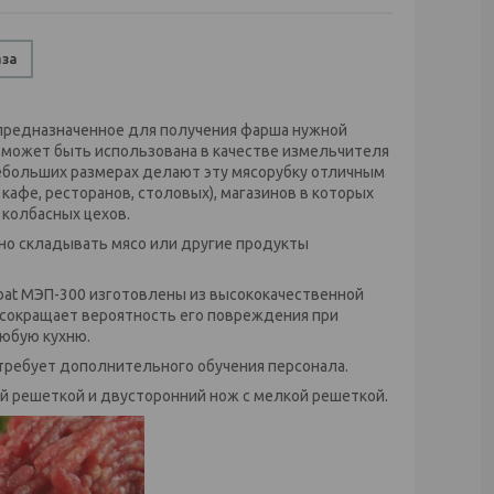
аза
 предназначенное для получения фарша нужной
ль может быть использована в качестве измельчителя
небольших размерах делают эту мясорубку отличным
афе, ресторанов, столовых), магазинов в которых
колбасных цехов.
но складывать мясо или другие продукты
Abat МЭП-300 изготовлены из высококачественной
 сокращает вероятность его повреждения при
любую кухню.
 требует дополнительного обучения персонала.
ой решеткой и двусторонний нож с мелкой решеткой.