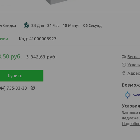
2
4
2
1
1
0
0
5
%
Дня
Час
Минут
Секунд
ичии
Код:
41000008927
0,50
руб.
3 842,63
руб.
Беспл
Услов
Адрес
Купить
44) 755-33-33
Законом не предусмотрен возврат и обмен данного товара
надлежащ
Подробн