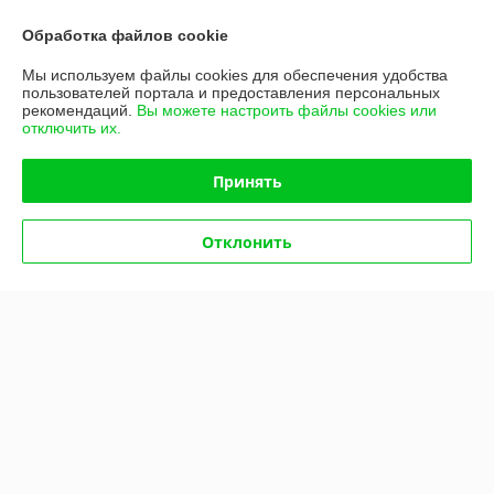
Плита электрическая Abat
ЭП-4ЖШ-Э с жарочным
ЭП-4ЖШ-01
шкафом
Обработка файлов cookie
В наличии
В наличии
Мы используем файлы cookies для обеспечения удобства
пользователей портала и предоставления персональных
4 344,79
4 103,62
руб.
руб.
рекомендаций.
Вы можете настроить файлы cookies или
4 573,46 руб.
4 319,60 руб.
отключить их.
Купить
Купить
Принять
-5%
-5%
Отклонить
Плита электрическая Abat
ЭП-6ЖШ с жарочным
Плита электрическая Abat
шкафом
ЭП-6ЖШ-01