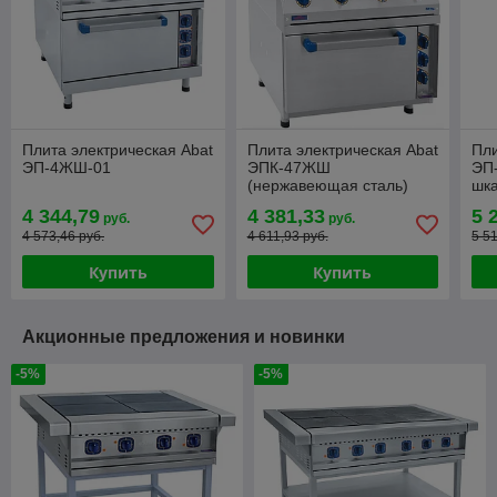
Плита электрическая Abat
Плита электрическая Abat
Пли
ЭП-4ЖШ-01
ЭПК-47ЖШ
ЭП
(нержавеющая сталь)
шк
4 344,79
4 381,33
5 
руб.
руб.
4 573,46 руб.
4 611,93 руб.
5 5
Купить
Купить
Акционные предложения и новинки
-5%
-5%