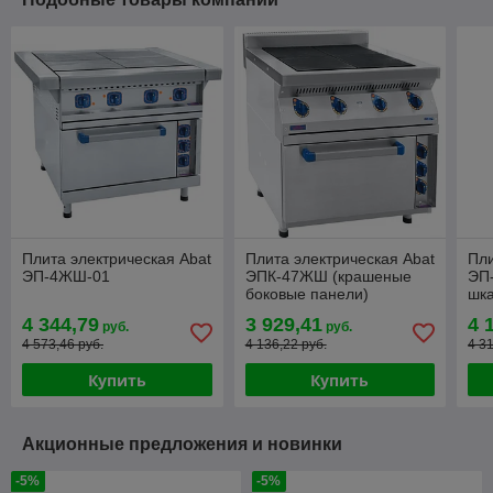
Плита электрическая Abat
Плита электрическая Abat
Пли
ЭП-4ЖШ-01
ЭПК-47ЖШ (крашеные
ЭП
боковые панели)
шк
4 344,79
3 929,41
4 
руб.
руб.
4 573,46 руб.
4 136,22 руб.
4 3
Купить
Купить
Акционные предложения и новинки
-5%
-5%