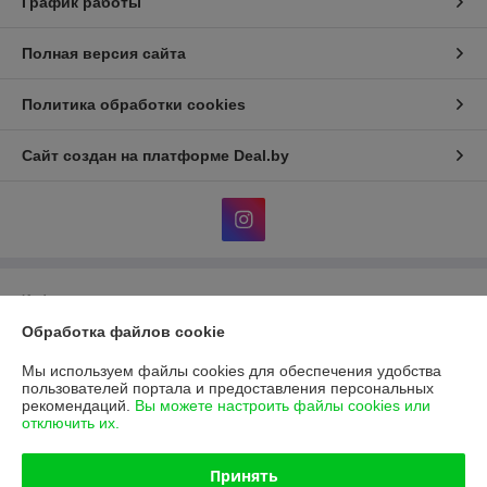
График работы
Полная версия сайта
Политика обработки cookies
Сайт создан на платформе Deal.by
Информация для покупателя
Обработка файлов cookie
Юридическое лицо:
Общество с ограниченной ответственностью
"Фараон-трейд"
246144, г. Гомель, ул. Гагарина, 49
Мы используем файлы cookies для обеспечения удобства
пользователей портала и предоставления персональных
Регистрационный номер ЕГР: 490439713
рекомендаций.
Вы можете настроить файлы cookies или
отключить их.
УНП: 490439713
Регистрационный орган: Гомельский Городской Исполнительный
Принять
Комитет