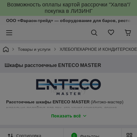
Возможность оплаты картой рассрочки "Халва"/
покупка в ЛИЗИНГ
ООО «Фараон-трейд»‎ — оборудование для баров, рестора
Товары и услуги
ХЛЕБОПЕКАРНОЕ И КОНДИТЕРСКО
Шкафы расстоечные ENTECO MASTER
Расстоечные шкафы ENTECO MASTER
(Интэко-мастер)
идеально подойдут для тех, кто хочет сократить время
подготовки теста без потери качества выпечки. Шкафы
Показать всё
подходят для любого типа выпечки, что позволяет не
ограничивать ассортимент производимой продукции. Кроме
того, они станут отличным дополнением к конвекционным
Сортировка
0
Фильтры
печам не занимая большого пространства благодаря