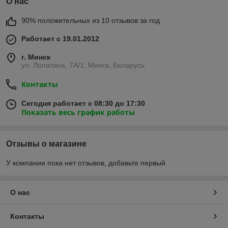
О нас
кондитерское оборудование, шкафы
расстоечные с доставкой в Минск,
90% положительных из 10 отзывов за год
Гомель, Гродно, Могилев, Брест,
Витебск.
Работает с 19.01.2012
г. Минск
ул. Лопатина, 7А/1, Минск, Беларусь
Контакты
Сегодня работает с 08:30 до 17:30
Показать весь график работы
Отзывы о магазине
У компании пока нет отзывов, добавьте первый
О нас
Контакты