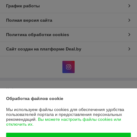
График работы
Полная версия сайта
Политика обработки cookies
Сайт создан на платформе Deal.by
Информация для покупателя
Обработка файлов cookie
Юридическое лицо:
Общество с ограниченной ответственностью
"Фараон-трейд"
246144, г. Гомель, ул. Гагарина, 49
Мы используем файлы cookies для обеспечения удобства
пользователей портала и предоставления персональных
Регистрационный номер ЕГР: 490439713
рекомендаций.
Вы можете настроить файлы cookies или
отключить их.
УНП: 490439713